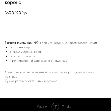
корона
2900,00
р.
В КОРЗИНУ
В состав композиции №9
шары для девушки с шаром корона входит:
3 матовых шара
4 перламутровых шара
3 шара с конфетти
1 фольгированный шар корона с надписью
Композицию можно изменить по количеству шаров, цветовой гамме,
надпись.
Сумма рассчитывается индивидуально.
Tilda
Made on