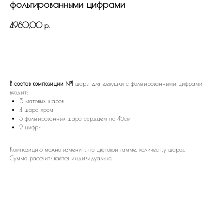
фольгированными цифрами
4980,00
р.
В КОРЗИНУ
В состав композиции №1
шары для девушки с фольгированными цифрами
входит:
5 матовых шаров
4 шара хром
3 фольгированных шара сердцем по 45см
2 цифры
Композицию можно изменить по цветовой гамме, количеству шаров.
Сумма рассчитывается индивидуально.