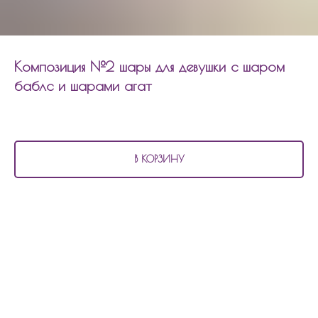
Композиция №2 шары для девушки с шаром
баблс и шарами агат
3 620
р.
В КОРЗИНУ
В состав композиции №2
шары для девушки с шаром баблс и шарами
агат входит:
3 шара хром
2 шара агат
2 перламутровых шара с надписью
1 шар баблс с шариками и надписью
Композицию можно изменить по цветовой гамме, количеству шаров,
надпись.