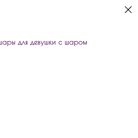
ары для девушки с шаром
для девушки с шаром облачко входит:
5см сердце/звезда