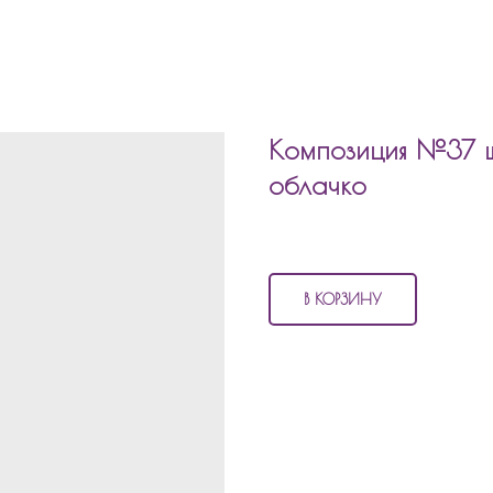
Композиция №37 ш
облачко
2 140
р.
В КОРЗИНУ
В состав композиции №37
шары 
4 матовых шара
2 шара фольгированных по 4
1 шар облачком с надписью