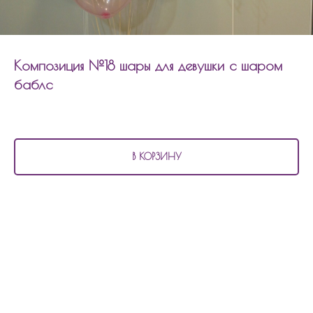
Композиция №18 шары для девушки с шаром
баблс
3 800
р.
В КОРЗИНУ
В состав композиции №18
шары для девушки с шаром баблс входит:
6 матовых шаров
3 шара с конфетти
1 фольгированный шар сердцем 45см
1 шар баблс с наполнением и надписью
Композицию можно изменить по цветовой гамме, количеству шаров,
надпись.
Сумма рассчитывается индивидуально.