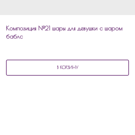
Композиция №21 шары для девушки с шаром
баблс
4 240
р.
В КОРЗИНУ
В состав композиции №21
шары для девушки с шаром баблс входит:
2 перламутровых шара
5 шаров хром
3 шара с конфетти
1 фольгированный шар звезда 45см
1 шар баблс 45см с надписью и наполнением