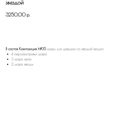
звездой
3250,00
р.
В КОРЗИНУ
В состав Композиция №35
шары для девушки со звездой входит:
4 перламутровых шара
3 шара хром
2 шара звезды