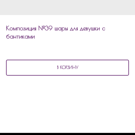
Композиция №39 шары для девушки с
бантиками
4 590
р.
В КОРЗИНУ
В состав композиции №39
шары для девушки с бантиками входит:
5 матовых шаров на атласной ленте с бантиками
2 шара кристалл на атласных лентах с бантиками
1 перламутровый шар на атласной ленте с бантиками
1 шар баблс 60см с декором