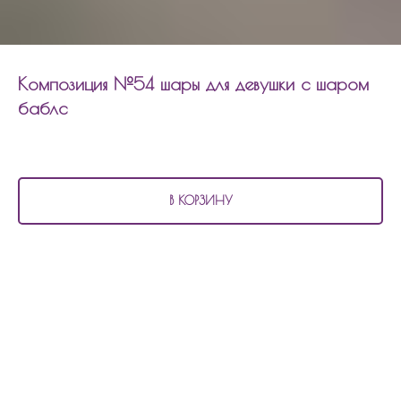
Композиция №54 шары для девушки с шаром
баблс
4 350
р.
В КОРЗИНУ
В состав композиции №54
шары для девушки с шаром баблс входит:
8 матовых шаров
6 шаров хром
1 шар баблс с надписью и наполнением