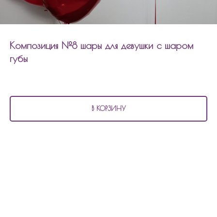
Композиция №8 шары для девушки с шаром
губы
2 860
р.
В КОРЗИНУ
В состав композиции №8
шары для девушки с шаром губы входит:
6 матовых шаров
2 шара с рисунком
2 фольгированных шара сердцем по 45см
1 фольгированный шар губы
Состав композиции можно изменить по цветовой гамме, количеству шаров.
Сумма рассчитывается индивидуально.