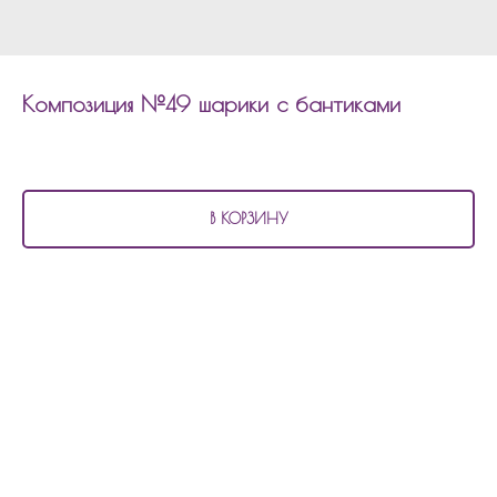
Композиция №49 шарики с бантиками
2 920
р.
В КОРЗИНУ
В состав композиции №49
входит:
7 матовых шаров с декором
1 шар фольгированный бант