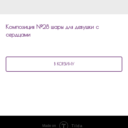
Композиция №28 шары для девушки с
сердцами
4 250
р.
В КОРЗИНУ
В состав композиции №28
шары для девушки с сердцами входит:
5 фольгированных шаров сердцем по 45см с атласными лентами
1 шар баблс с наполнением и надписью
Tilda
Made on