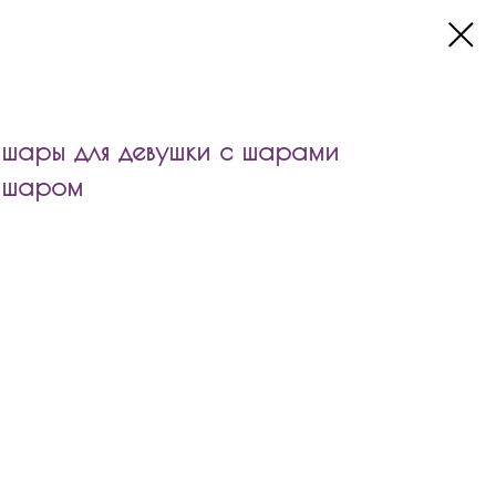
ары для девушки с шарами
м шаром
для девушки с шарами агат и стеклянным шаром входит:
ю