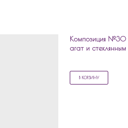
Композиция №30 ш
агат и стеклянны
4 460
р.
В КОРЗИНУ
В состав композиция №30
шары 
4 шара агат
3 шара с конфетти
1 стеклянный шар с надпись