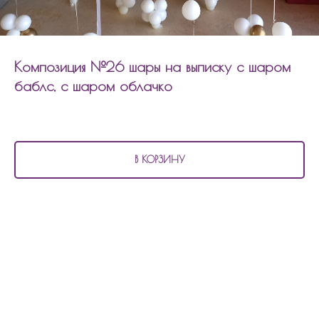
Композиция №26 шары на выписку с шаром
баблс, с шаром облачко
13 360
р.
В КОРЗИНУ
В состав композиции №26
шары на выписку с шаром баблс, с шаром
облачко входит:
6 матовых шаров
6 шаров с конфетти
3 шара хром
1 фольгированный шар 45см сердцем
2 фольгированных шара по 90см сердцем
4 шара облачки
1 шар баблс с наполнением и надписью