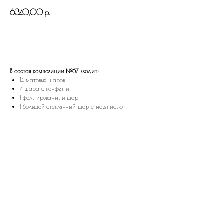
6340,00
р.
В КОРЗИНУ
В состав композиции №67 входит:
14 матовых шаров
4 шара с конфетти
1 фольгированный шар
1 большой стеклянный шар с надписью