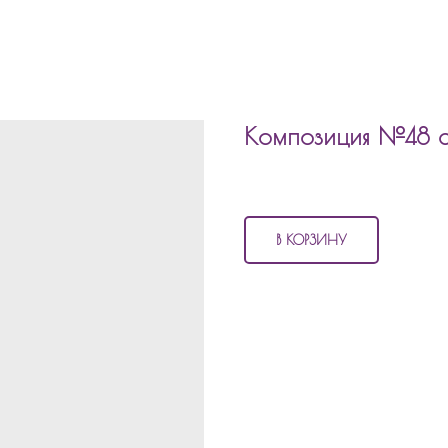
Композиция №48 с
5 970
р.
В КОРЗИНУ
В состав композиции №48 входи
6 матовых шаров
2 шара с конфетти
1 фольгированный шар сердц
1 фольгированный шар серд
1 фольгированный шар облачк
1 фольгированный шар зайка