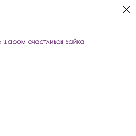
 шаром счастливая зайка
т:
ем
цем с надписью
о