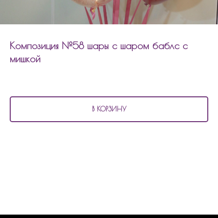
Композиция №58 шары с шаром баблс с
мишкой
4 750
р.
В КОРЗИНУ
В композицию №58 входит:
3 шара хром 35см
2 шара хром 45см
2 шара с конфетти 45см
1 шар баблс с мишкой