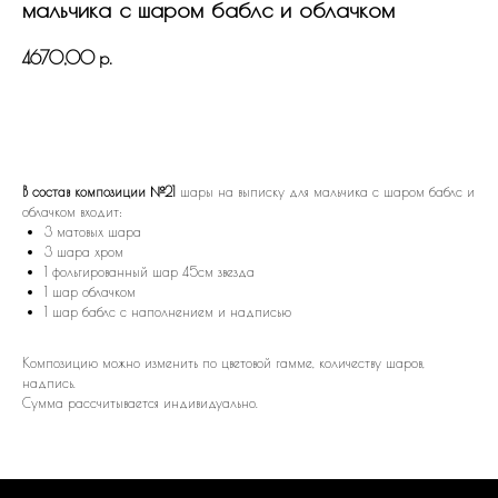
мальчика с шаром баблс и облачком
4670,00
р.
В КОРЗИНУ
В состав композиции №21
шары на выписку для мальчика с шаром баблс и
облачком входит:
3 матовых шара
3 шара хром
1 фольгированный шар 45см звезда
1 шар облачком
1 шар баблс с наполнением и надписью
Композицию можно изменить по цветовой гамме, количеству шаров,
надпись.
Сумма рассчитывается индивидуально.