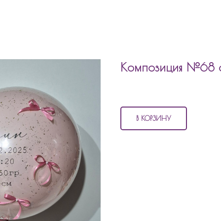
Композиция №68 
5 010
р.
В КОРЗИНУ
В состав композиции №68 входи
7 матовых шаров
1 стеклянный шар классическ
2 фольгированных шара
1 стеклянный шар большой с