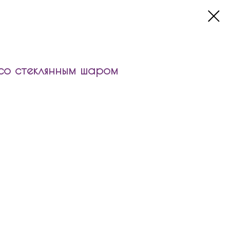
со стеклянным шаром
т:
ого размера
 надписью и декором