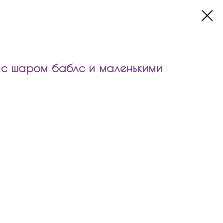
с шаром баблс и маленькими
т:
 и надписью