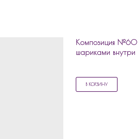
Композиция №60 
шариками внутри
4 070
р.
В КОРЗИНУ
В состав композиции №60 входи
3 матовых шара
2 шара с конфетти
2 шара хром
1 шар баблс с наполнением
1 шар пупс