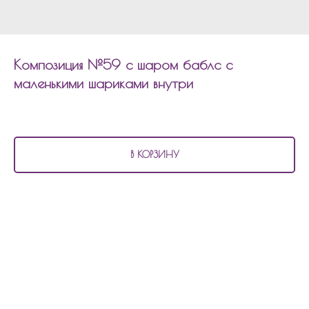
Композиция №59 с шаром баблс с
маленькими шариками внутри
5 180
р.
В КОРЗИНУ
В состав композиции №59 входит:
9 матовых шаров
4 шара с конфетти
1 шар сердцем с надписью
1 шар облачко
1 шар баблс 60 см с наполнением и надписью