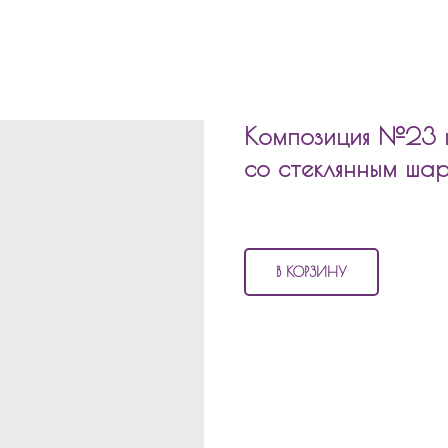
Композиция №23 ш
со стеклянным шар
6 500
р.
В КОРЗИНУ
В состав композиции №23
шары 
входит:
13 матовых шаров
6 шаров хром
1 фольгированный шар 45см
1 стеклянный шар с надпись