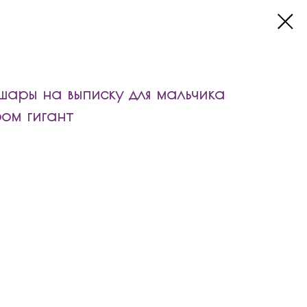
ары на выписку для мальчика
ом гигант
на выписку для мальчика со стеклянным шаром гигант
 сердцем с надписью
ю