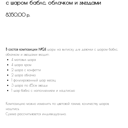
с шаром баблс, облачком и звездами
8350,00
р.
В КОРЗИНУ
В состав композиции №24
шары на выписку для девочки с шаром баблс,
облачком и звездами входит:
4 матовых шара
4 шара хром
2 шара с конфетти
2 шара облачко
1 фольгированный шар месяц
3 шара по 45см звезды
1 шар баблс с наполнением и надписью
Композицию можно изменить по цветовой гамме, количеству шаров,
надпись.
Сумма рассчитывается индивидуально.