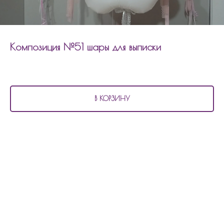
Композиция №51 шары для выписки
10 540
р.
В КОРЗИНУ
В состав композиции №51 входит:
20 матовых шаров
2 шара облачком
2 шара больших в технике "даблстафф" с надписью