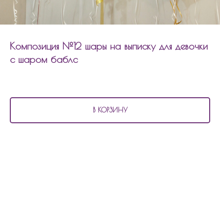
Композиция №12 шары на выписку для девочки
с шаром баблс
6 940
р.
В КОРЗИНУ
В состав композиции №12
шары на выписку для девочки с шаром баблс
входит:
10 матовых шаров
5 шаров хром
2 фольгированных шара сердцем 80см с надписью
1 шар баблс 60 см с наполнением и надписью
Композицию можно изменить по количеству шаров, по цветовой гамме,
надпись.