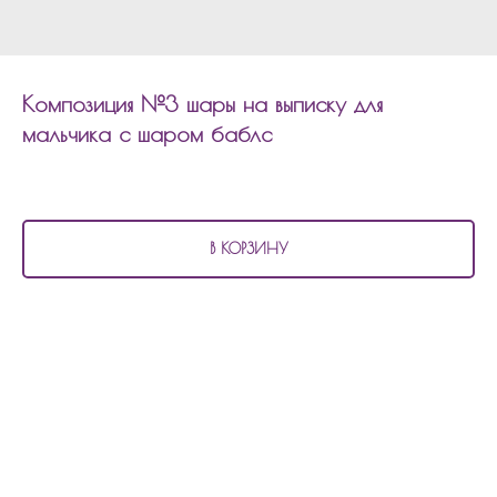
Композиция №3 шары на выписку для
мальчика с шаром баблс
5 180
р.
В КОРЗИНУ
В состав композиции №3
шары на выписку для мальчика с шаром баблс
входит:
7 шаров матовых
2 шара хром
1 шар с конфетти
5 перламутровых шаров
2 фольгированных шара звезда по 45см
1 шар баблс с наполнением и надписью