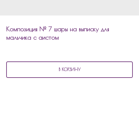
Композиция № 7 шары на выписку для
мальчика с аистом
5 330
р.
В КОРЗИНУ
В состав композиции № 7
шары на выписку для мальчика с аистом входит:
11 матовых шаров
4 шара с конфетти
2 фольгированных шара по 45см звезда с надписью
1 фольгированная фигура аист
1 фольгированная фигура месяц
Композицию можно изменить по цветовой гамме, количеству шаров,
надпись.