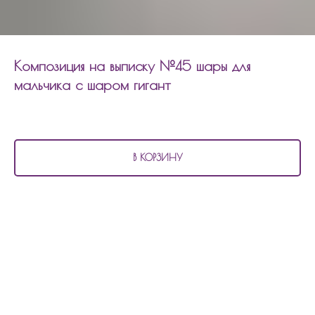
Композиция на выписку №45 шары для
мальчика с шаром гигант
3 690
р.
В КОРЗИНУ
В состав композиции
на выписку №45 шары для мальчика с шаром гигант
входит:
10 матовых шаров
1 шар гигант с индивидуальной надписью