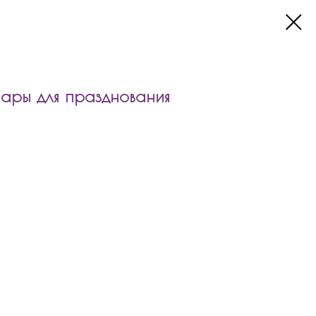
ары для празднования
ля празднования юбилейной даты входит:
ф
м с индивидуальной надписью