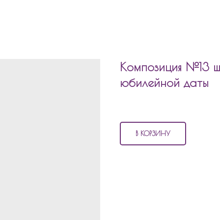
Композиция №13 ш
юбилейной даты
4 560
р.
В КОРЗИНУ
В состав композиции №13
шары д
6 матовых шаров
6 шаров в технике даблстаф
2 шара золото хром по 45с