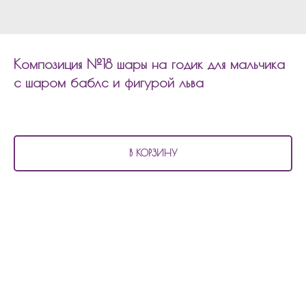
Композиция №18 шары на годик для мальчика
с шаром баблс и фигурой льва
3 530
р.
В КОРЗИНУ
В состав композиции №18
шары на годик для мальчика с шаром баблс и
фигурой льва входит:
1 шар баблс 45см с надписью и наполнением
1 фольгированная цифра на шарах
1 фольгированный шар фигура льва
Композицию можно изменить по цветовой гамме, количеству шаров,
надпись.
Сумма рассчитывается индивидуально.