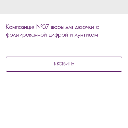
Композиция №37 шары для девочки с
фольгированной цифрой и лунтиком
4 100
р.
В КОРЗИНУ
В состав композиции №37
шары для девочки с фольгированной цифрой и
лунтиком входит:
2 перламутровых шара
2 хром шара
2 шара с конфетти
1 фольгированный шар 45см звезда
1 фольгированный шар цифра
1 фольгированный шар лунтик