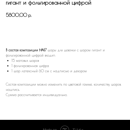
гигант и фольгированной цифрой
5800,00
р.
В КОРЗИНУ
В состав композиции №47
шары для девочки с шаром гигант и
фольгированной цифрой входит:
15 матовых шаров
1 фольгированная цифра
1 шар латексный 60 см с надписью и декором
Состав композиции можно изменить по цветовой гамме, количеству шаров,
надпись.
Сумма рассчитывается индивидуально.
Tilda
Made on