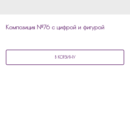
Композиция №76 с цифрой и фигурой
3 450
р.
В КОРЗИНУ
В состав композиции №76 входит:
3 матовых шара
2 шара с рисунком
1 фольгированный шар 45см с индивидуальной надписью
шар цифра с декором
фигура