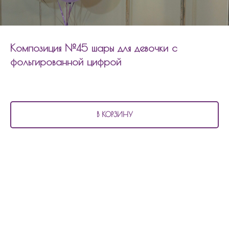
Композиция №45 шары для девочки с
фольгированной цифрой
4 110
р.
В КОРЗИНУ
В состав композиции №45
шары для девочки с фольгированной цифрой
входит:
3 шара с конфетти
3 перламутровых шара
2 шара хром
2 шара агат
2 фольгированных шара цифры
Состав композиции можно изменить по цветовой гамме, количеству шаров.