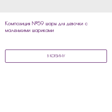
Композиция №59 шары для девочки с
маленькими шариками
4 620
р.
В КОРЗИНУ
В состав композиции №59
шары для девочки с маленькими шариками
входит:
14 шаров с маленькими шариками на грузиках.
Состав композиции можно изменить по цветовой гамме, количеству шаров.
Сумма рассчитывается индивидуально.