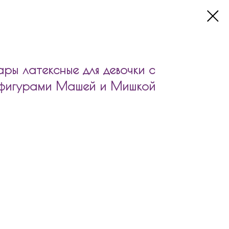
ры латексные для девочки с
 фигурами Машей и Мишкой
атексные для девочки с фольгированной фигурой