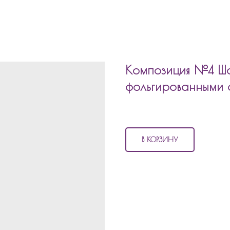
Композиция №4 Ша
фольгированными
3 380
р.
В КОРЗИНУ
В состав композиции №4
Шары л
Машей и Мишкой входит:
2 перламутровых шара
2 шара хром
2 шара с конфетти
фольгированная звезда 45см