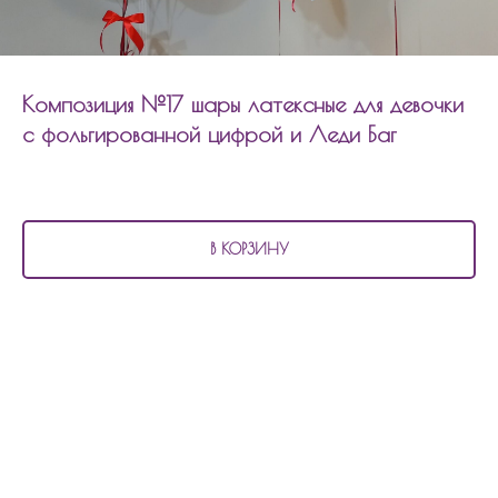
Композиция №17 шары латексные для девочки
с фольгированной цифрой и Леди Баг
3 930
р.
В КОРЗИНУ
В состав композиция №17
шары латексные для девочки с фольгированной
цифрой и Леди Баг входит:
5 матовых шаров
5 шаров с рисунком
1 шар фольгированный цифра с декором
1 фигура фольгированная Леди Баг
Состав композиции можно изменить по цветовой гамме, количеству шаров.
Сумма рассчитывается индивидуально.