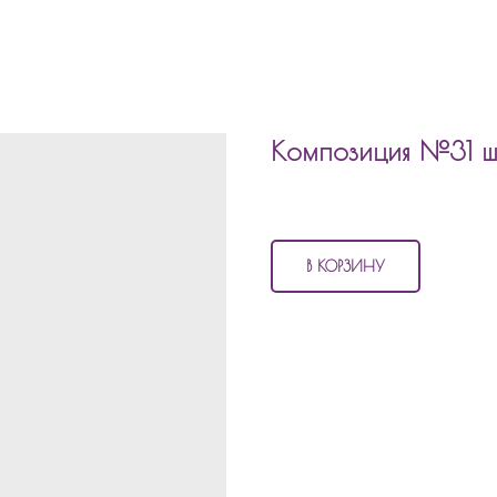
Композиция №31 ш
4 130
р.
В КОРЗИНУ
В состав композиции №31
шары 
2 фольгированных шара по 4
1 фольгированный шар 45см 
1 латексный шар 45см с гир
1 шар баблс 60см с надпис
Состав композиции можно измени