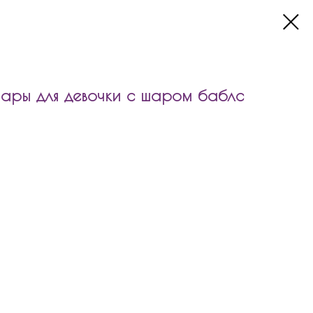
ары для девочки с шаром баблс
для девочки с шаром баблс входит:
5см без рисунка
с рисунком
ляндой
ью
ть по цветовой гамме, по количеству шаров, надпись.