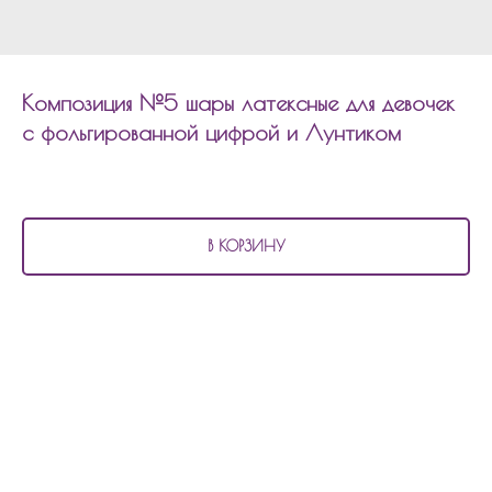
Композиция №5 шары латексные для девочек
с фольгированной цифрой и Лунтиком
4 080
р.
В КОРЗИНУ
В состав композиции №5
шары латексные для девочек с фольгированной
цифрой и Лунтиком входит:
2 перламутровых шара
2 шара хром
2 шара с конфетти
1 шар фольгированный 45см звезда
фольгированная цифр
фольгированная фигура Лунтик