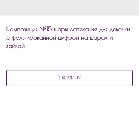
Композиция №15 шары латексные для девочки
с фольгированной цифрой на шарах и
зайкой
4 510
р.
В КОРЗИНУ
В состав композиции №15
шары латексные для девочки с фольгированной
цифрой на шарах и зайкой входит:
6 перламутровых шаров
1 шар фольгированный 45см сердцем
2 шара фольгированных сердцем по 45см с индивидуальной
надписью
цифра на шарах
фольгированная фигура зайка на шарах