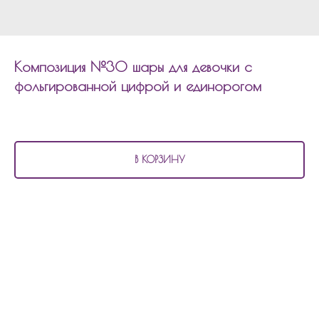
Композиция №30 шары для девочки с
фольгированной цифрой и единорогом
3 720
р.
В КОРЗИНУ
В состав композиции №30
шары для девочки с фольгированной цифрой и
единорогом входит:
3 матовых шара
4 перламутровых шара
1 шар с конфетти
1 фольгированный шар 45см звезда
1 фольгированный шар цифра
1 фольгированный шар единорог