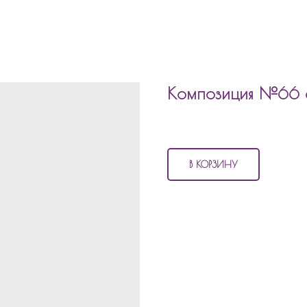
Композиция №66 
9 935
р.
В КОРЗИНУ
В состав композиции №66 входи
2 шара баблс с наполнение
1 шар цифра
10 матовых шаров с дождико
11 шаров хром с дождиком
2 перламутровых шара
3 с конфетти