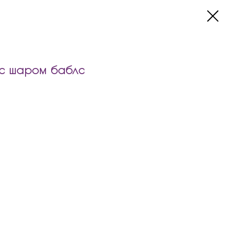
с шаром баблс
т:
м и надписью
м