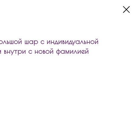
льшой шар с индивидуальной
 внутри с новой фамилией
ой шар с индивидуальной надписью и шаром внутри с