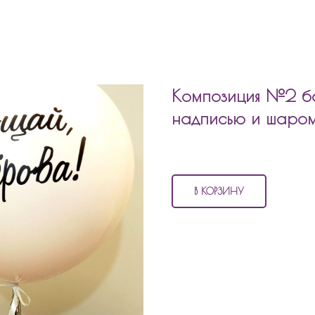
Композиция №2 бо
надписью и шаром
5 440
р.
В КОРЗИНУ
В состав композиции №2
больш
новой фамилией входит:
1 матовый шар
2 шара хром
2 шара с конфетти
2 фольгированных шара