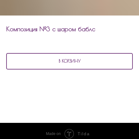
Композиция №3 с шаром баблс
2 980
р.
В КОРЗИНУ
В состав композиции №3 входит:
4 матовых шара
1 фольгированный шар сердцем
1 шар баблс 60см с наполнением и надписью
Tilda
Made on