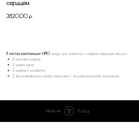
сердцем
3820,00
р.
В КОРЗИНУ
В состав композиции №10
шары для мужчины с шаром сердцем входит:
6 матовых шаров
4 шара хром
6 шаров с конфетти
2 фольгированных шара сердцем с индивидуальной надписью
Tilda
Made on