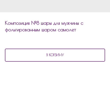
Композиция №8 шары для мужчины с
фольгированным шаром самолет
4 630
р.
В КОРЗИНУ
В состав композиции №8
шары для мужчины с фольгированным шаром
самолет входит:
3 фольгированных шара по 45см звезды с рисунком
1 фольгированная звезда 80см с индивидуальной надписью
1 шар фольгированный танк
1 шар фольгированный самолет