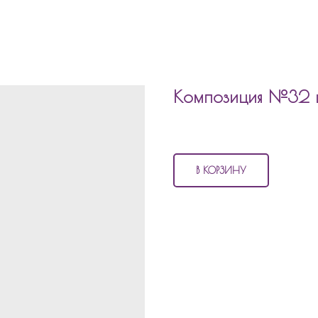
Композиция №32 ш
4 110
р.
В КОРЗИНУ
В состав композиции №32
шары
3 матовых шара
2 шара с конфетти
1 шар фольгированный мотоц
2 фольгированных шара циф