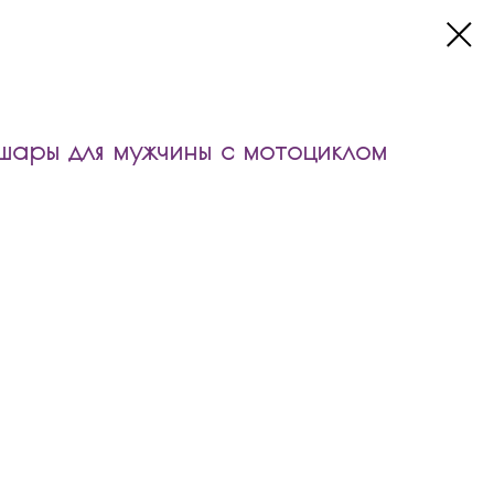
ары для мужчины с мотоциклом
 для мужчины с мотоциклом входит:
икл
ры