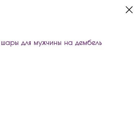
ары для мужчины на дембель
 для мужчины на дембель входит:
45см с индивидуальной надписью
да 80см с индивидуальной надписью