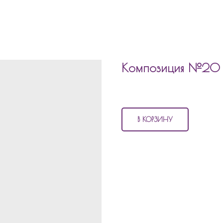
Композиция №20 ш
3 190
р.
В КОРЗИНУ
В состав композиции №20
шары
3 шара с рисунком
2 фольгированных шара по 
1 фольгированный шар звез