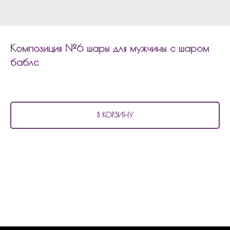
Композиция №6 шары для мужчины с шаром
баблс
3 610
р.
В КОРЗИНУ
В состав композиции №6
шары для мужчины с шаром баблс входит:
6 матовых шаров
3 шара хром
1 шар с конфетти
1 шар баблс с индивидуальной надписью