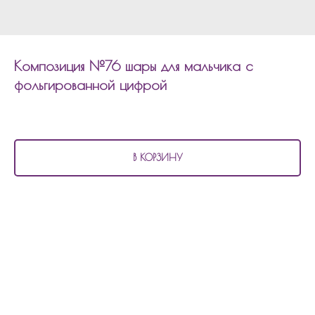
Композиция №76 шары для мальчика с
фольгированной цифрой
3 340
р.
В КОРЗИНУ
В состав композиции №76
шары для мальчика с фольгированной цифрой
входит:
15 шаров перламутровых
1 фольгированная цифра